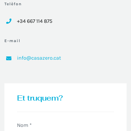
Telèfon
+34 667 114 875
E-mail
info@casazero.cat
Et truquem?
Nom *