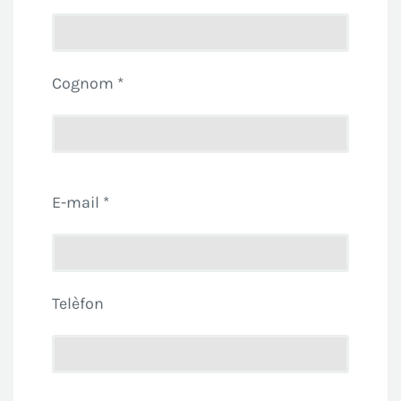
Cognom *
E-mail *
Telèfon